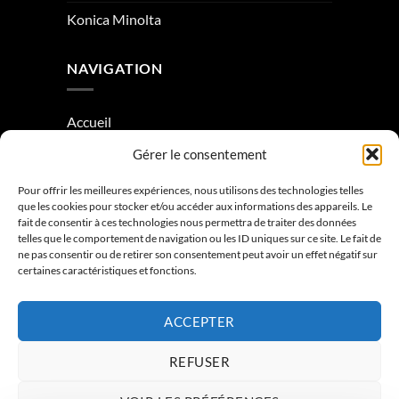
Konica Minolta
NAVIGATION
Accueil
Gérer le consentement
À Propos
Condition générale de vente
Pour offrir les meilleures expériences, nous utilisons des technologies telles
que les cookies pour stocker et/ou accéder aux informations des appareils. Le
Mentions légales
fait de consentir à ces technologies nous permettra de traiter des données
telles que le comportement de navigation ou les ID uniques sur ce site. Le fait de
ne pas consentir ou de retirer son consentement peut avoir un effet négatif sur
Contactez-nous
certaines caractéristiques et fonctions.
ACCEPTER
REFUSER