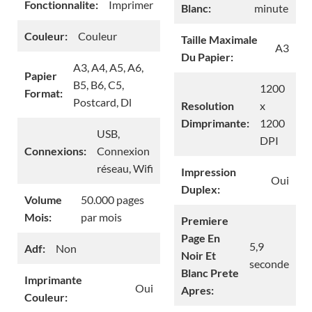
Fonctionnalite:
Imprimer
Blanc:
minute
Couleur:
Couleur
Taille Maximale
A3
Du Papier:
A3, A4, A5, A6,
Papier
B5, B6, C5,
1200
Format:
Postcard, Dl
Resolution
x
Dimprimante:
1200
USB,
DPI
Connexions:
Connexion
réseau, Wifi
Impression
Oui
Duplex:
Volume
50.000 pages
Mois:
par mois
Premiere
Page En
5,9
Adf:
Non
Noir Et
seconde
Blanc Prete
Imprimante
Oui
Apres:
Couleur: