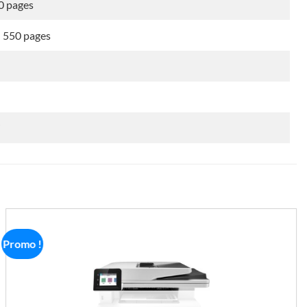
0 pages
550 pages
i
Promo !