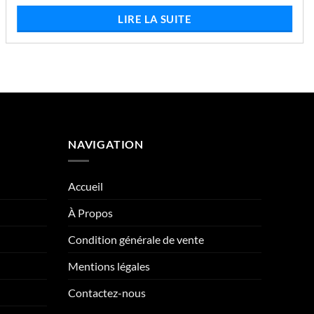
prix
prix
initial
actuel
LIRE LA SUITE
était :
est :
€519,83.
€487,52.
NAVIGATION
Accueil
À Propos
Condition générale de vente
Mentions légales
Contactez-nous