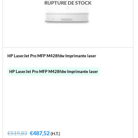
RUPTURE DE STOCK
HP LaserJet Pro MFP M428fdw Imprimante laser
HP LaserJet Pro MFP M428fdw Imprimante laser
Le
Le
€
519,83
€
487,52
(H.T.)