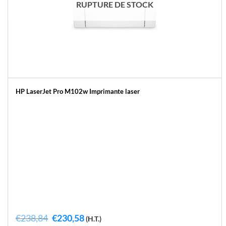
RUPTURE DE STOCK
HP LaserJet Pro M102w Imprimante laser
Le
Le
€
238,84
€
230,58
(H.T.)