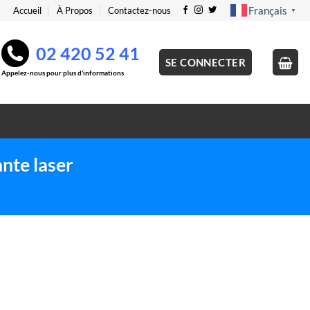
Français
Accueil
À Propos
Contactez-nous
▼
02 420 52 41
SE CONNECTER
Appelez-nous pour plus d'informations
nte laser
terprise M681dh Imprimante laser