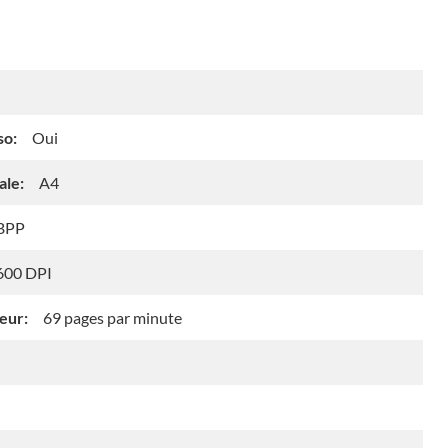
so:
Oui
ale:
A4
BPP
600 DPI
eur:
69 pages par minute