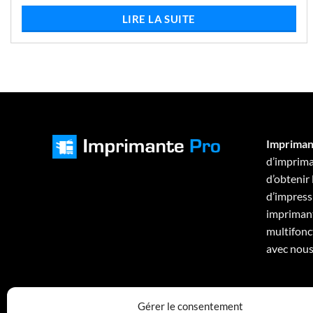
prix
prix
initial
actuel
LIRE LA SUITE
était :
est :
€238,84.
€230,58.
Impriman
d’imprima
d’obtenir
d’impressi
imprimant
multifonc
avec nous
Gérer le consentement