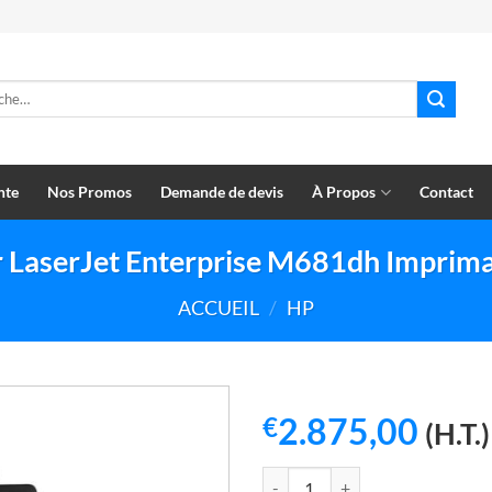
e
nte
Nos Promos
Demande de devis
À Propos
Contact
 LaserJet Enterprise M681dh Imprima
ACCUEIL
/
HP
2.875,00
€
(H.T.)
quantité de HP Color LaserJet En