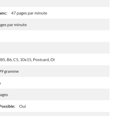
anc:
47 pages par minute
ages par minute
 B5, B6, C5, 10x15, Postcard, Dl
99 gramme
n
ages
ossible:
Oui