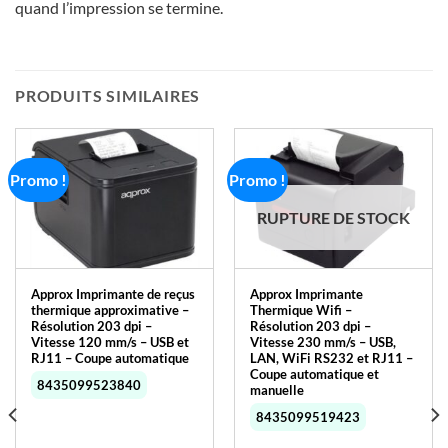
quand l’impression se termine.
PRODUITS SIMILAIRES
Promo !
Promo !
RUPTURE DE STOCK
Approx Imprimante de reçus
Approx Imprimante
thermique approximative –
Thermique Wifi –
Résolution 203 dpi –
Résolution 203 dpi –
Vitesse 120 mm/s – USB et
Vitesse 230 mm/s – USB,
RJ11 – Coupe automatique
LAN, WiFi RS232 et RJ11 –
Coupe automatique et
8435099523840
manuelle
8435099519423