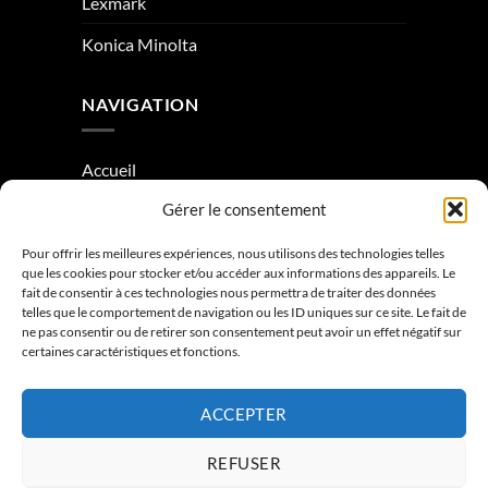
Lexmark
Konica Minolta
NAVIGATION
Accueil
Gérer le consentement
À Propos
Condition générale de vente
Pour offrir les meilleures expériences, nous utilisons des technologies telles
que les cookies pour stocker et/ou accéder aux informations des appareils. Le
Mentions légales
fait de consentir à ces technologies nous permettra de traiter des données
telles que le comportement de navigation ou les ID uniques sur ce site. Le fait de
ne pas consentir ou de retirer son consentement peut avoir un effet négatif sur
Contactez-nous
certaines caractéristiques et fonctions.
ACCEPTER
REFUSER