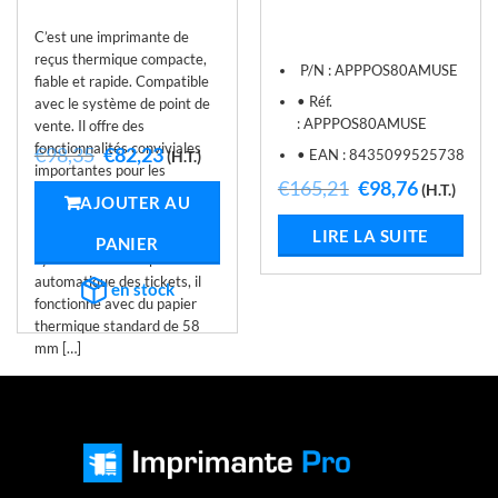
C’est une imprimante de
reçus thermique compacte,
P/N :
APPPOS80AMUSE
fiable et rapide. Compatible
• Réf.
avec le système de point de
:
APPPOS80AMUSE
vente. Il offre des
fonctionnalités conviviales
Le
Le
€
98,35
€
82,23
• EAN :
8435099525738
(H.T.)
importantes pour les
prix
prix
Le
Le
€
165,21
€
98,76
(H.T.)
initial
actuel
secteurs de la vente au
AJOUTER AU
prix
prix
était :
est :
détail, de la restauration et
initial
actuel
1.
€98,35.
€82,23.
LIRE LA SUITE
de l’hôtellerie. Il intègre un
PANIER
était :
est :
système de découpe
€165,21.
€98,76.
automatique des tickets, il
en stock
fonctionne avec du papier
thermique standard de 58
mm […]